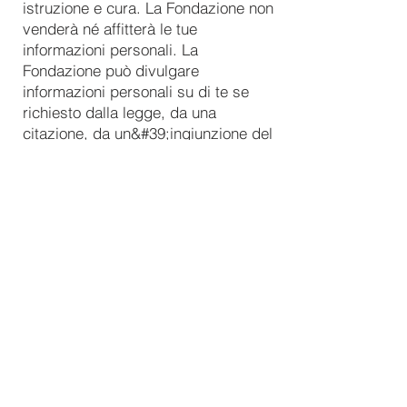
istruzione e cura. La Fondazione non
venderà né affitterà le tue
informazioni personali. La
Fondazione può divulgare
informazioni personali su di te se
richiesto dalla legge, da una
citazione, da un&#39;ingiunzione del
tribunale o da un procedimento
legale valido.
Come proteggiamo le tue
informazioni personali
La Fondazione si impegna a
mantenere la sicurezza e la
riservatezza delle informazioni
personali raccolte. Sebbene sia
impossibile garantire che le misure
di sicurezza siano pienamente in