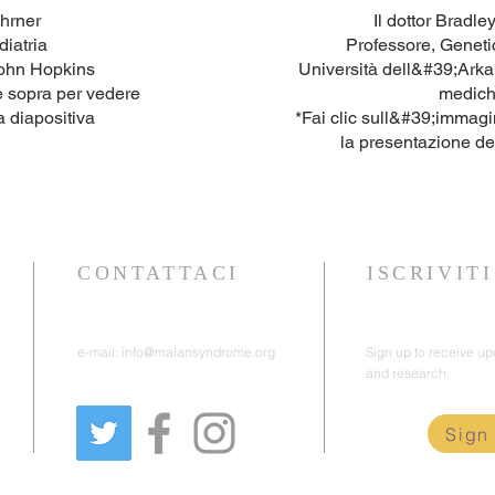
ahrner
Il dottor Bradle
diatria
Professore, Geneti
John Hopkins
Università dell&#39;Arka
e sopra per vedere
medic
a diapositiva
*Fai clic sull&#39;immag
la presentazione del
CONTATTACI
ISCRIVIT
e-mail:
info@malansyndrome.org
Sign up to receive u
and research.
Sign