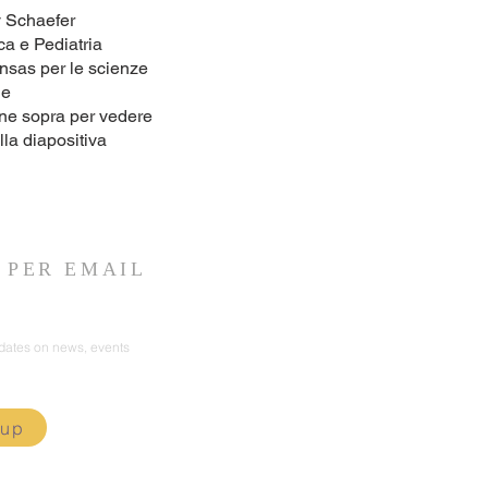
y Schaefer
ca e Pediatria
nsas per le scienze
he
ine sopra per vedere
la diapositiva
I PER EMAIL
pdates on news, events
 up