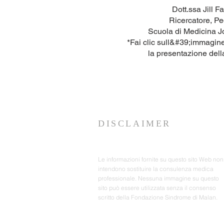
Dott.ssa Jill F
Ricercatore, Pe
Scuola di Medicina 
*Fai clic sull&#39;immagin
la presentazione dell
DISCLAIMER
Le informazioni fornite su questo sito Web non
intendono sostituire la consulenza medica
professionale. Nessuna immagine su questo
sito può essere utilizzata senza il consenso
scritto della Fondazione Sindrome di Malan.